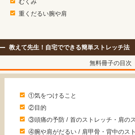
むくみ
重くだるい腕や肩
教えて先生！自宅でできる簡単ストレッチ法
無料冊子の目次
①気をつけること
②目的
③頭痛の予防 / 首のストレッチ・肩の
④腕や肩がだるい / 肩甲骨・背中のス