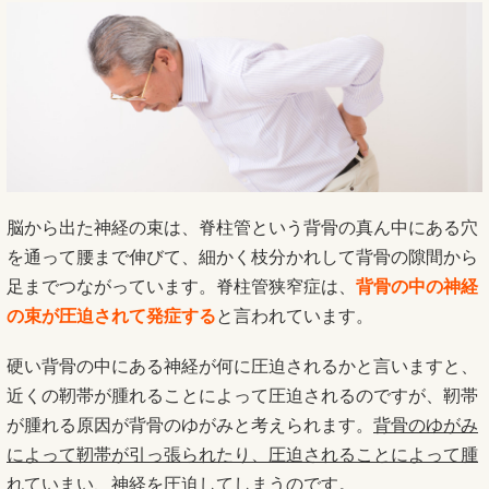
脳から出た神経の束は、脊柱管という背骨の真ん中にある穴
を通って腰まで伸びて、細かく枝分かれして背骨の隙間から
足までつながっています。脊柱管狭窄症は、
背骨の中の神経
の束が圧迫されて発症する
と言われています。
硬い背骨の中にある神経が何に圧迫されるかと言いますと、
近くの靭帯が腫れることによって圧迫されるのですが、靭帯
が腫れる原因が背骨のゆがみと考えられます。
背骨のゆがみ
によって靭帯が引っ張られたり、圧迫されることによって腫
れていまい、神経を圧迫してしまうのです。