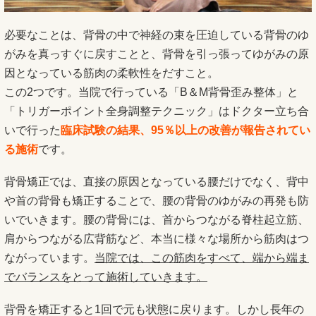
必要なことは、背骨の中で神経の束を圧迫している背骨のゆ
がみを真っすぐに戻すことと、背骨を引っ張ってゆがみの原
因となっている筋肉の柔軟性をだすこと。
この2つです。当院で行っている「B＆M背骨歪み整体」と
「トリガーポイント全身調整テクニック」はドクター立ち合
いで行った
臨床試験の結果、95％以上の改善が報告されてい
る施術
です。
背骨矯正では、直接の原因となっている腰だけでなく、背中
や首の背骨も矯正することで、腰の背骨のゆがみの再発も防
いでいきます。腰の背骨には、首からつながる脊柱起立筋、
肩からつながる広背筋など、本当に様々な場所から筋肉はつ
ながっています。
当院では、この筋肉をすべて、端から端ま
でバランスをとって施術していきます。
背骨を矯正すると1回で元も状態に戻ります。しかし長年の