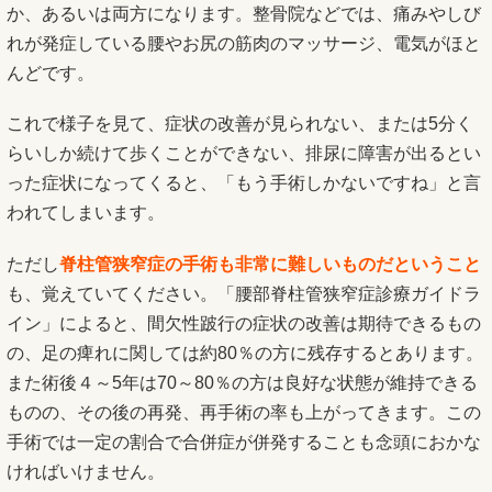
か、あるいは両方になります。整骨院などでは、痛みやしび
れが発症している腰やお尻の筋肉のマッサージ、電気がほと
んどです。
これで様子を見て、症状の改善が見られない、または5分く
らいしか続けて歩くことができない、排尿に障害が出るとい
った症状になってくると、「もう手術しかないですね」と言
われてしまいます。
ただし
脊柱管狭窄症の手術も非常に難しいものだということ
も、覚えていてください。「腰部脊柱管狭窄症診療ガイドラ
イン」によると、間欠性跛行の症状の改善は期待できるもの
の、足の痺れに関しては約80％の方に残存するとあります。
また術後４～5年は70～80％の方は良好な状態が維持できる
ものの、その後の再発、再手術の率も上がってきます。この
手術では一定の割合で合併症が併発することも念頭におかな
ければいけません。