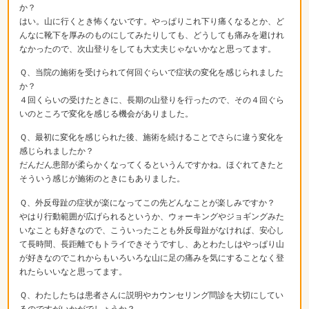
か？
はい。山に行くとき怖くないです。やっぱりこれ下り痛くなるとか、ど
んなに靴下を厚みのものにしてみたりしても、どうしても痛みを避けれ
なかったので、次山登りをしても大丈夫じゃないかなと思ってます。
Ｑ、当院の施術を受けられて何回ぐらいで症状の変化を感じられました
か？
４回くらいの受けたときに、長期の山登りを行ったので、その４回ぐら
いのところで変化を感じる機会がありました。
Ｑ、最初に変化を感じられた後、施術を続けることでさらに違う変化を
感じられましたか？
だんだん患部が柔らかくなってくるというんですかね。ほぐれてきたと
そういう感じが施術のときにもありました。
Ｑ、外反母趾の症状が楽になってこの先どんなことが楽しみですか？
やはり行動範囲が広げられるというか、ウォーキングやジョギングみた
いなことも好きなので、こういったことも外反母趾がなければ、安心し
て長時間、長距離でもトライできそうですし、あとわたしはやっぱり山
が好きなのでこれからもいろいろな山に足の痛みを気にすることなく登
れたらいいなと思ってます。
Ｑ、わたしたちは患者さんに説明やカウンセリング問診を大切にしてい