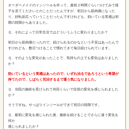
オーダーメイドのインソールを作って、最初２時間ぐらいつけてみて様
子を見てくださいとのことだったんですが、初日から筋肉痛になった
り、好転反応っていうことだったんですけれども、効いている実感は初
期の段階からありました。
Ｑ、それによって日常生活ではどういうふうに変わりましたか？
初日から筋肉痛だったので、続けられるのかなという不安はあったんで
すけれども、数日つけることで慣れてきて毎日続けられています。
Ｑ、そのような変化があったことで、気持ちの上でも変化はありました
か？
効いているという実感はあったので、いずれ治るであろうという希望が
持てたので、しばらく完治するまで通う気になりました。
Ｑ、当院の施術を受けられて何回くらいで症状の変化を感じられました
か？
そうですね。やっぱりインソールができて初日の段階です。
Ｑ、最初に変化を感じられた後、施術を続けることでさらに違う変化を
何か
感じられましたか？