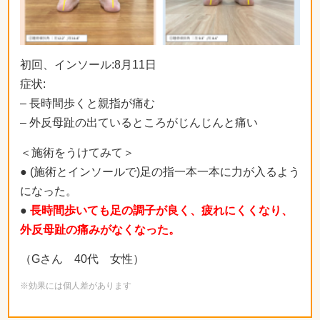
初回、インソール:8月11日
症状:
– 長時間歩くと親指が痛む
– 外反母趾の出ているところがじんじんと痛い
＜施術をうけてみて＞
● (施術とインソールで)足の指一本一本に力が入るよう
になった。
●
長時間歩いても足の調子が良く、疲れにくくなり、
外反母趾の痛みがなくなった。
（Gさん 40代 女性）
※効果には個人差があります