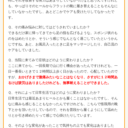
特にそれを改善する努力はあまりしていなかったなと思うんですけれど
も、やっぱりそのヒールからフラットの靴に履き替えることもそんなに
していなかったですし、あとどこかでケアも受けたりしてなかったで
す。
Ｑ、その痛み悩みに対してはどうされていましたか？
できるだけ家に帰ってきてから足の指を広げるような。スポンジ状のも
のをはめたりとか、そういう感じでなんとなく過ごしていたというかん
じですね。あと、お風呂入ったときに足をマッサージしたり、自己流の
ケアをしていました。
Ｑ、当院に来てみて症状はどのように変わりましたか？
ここに来てから、一回長期で山に行く機会があったんですけれども、一
日一番長いときで１２時間以上歩く日があったので、心配していたので
すが、
おかげさまで激痛みたいなことはなくなり、さすがに１２時間あ
るけば疲労はありましたけれども、無事耐えることができました。
Ｑ、それによって日常生活ではどのように変わりましたか？
日常生活では最近あまりヒールとかも履くことはなかったですし、そん
なに痛みも感じることもなかったんですけれども、こちらで怪我用の靴
下とかを頂いたりしているので、それを普段から履くようにして温めた
りとか引き締めたりって感じで心掛けたりしています。
Ｑ、そのような変化があったことで気持ちの上でも変化はありました