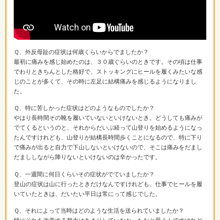
Ｑ、外反母趾の症状は何歳くらいからでましたか？
最初に痛みを感じ始めたのは、３０歳ぐらいのときです。その頃は仕事
でわりときちんとした格好で、ストッキングにヒールを履くみたいな感
じのことが多くて、その時に左足に結構痛みを感じるようになりまし
た。
Ｑ、特に苦しかった症状はどのようなものでしたか？
やはり長時間その靴を履いていないといけないとき。どうしても痛みが
でてくるというのと、それからだいぶ経って山登りを始めるようになっ
たんですけれども、山登りが結構長時間歩くことになるので、特に下り
で痛みが出ると自力で下山しないといけないので、そこは痛みをだまし
だまししながら降りないといけないのは辛かったです。
Ｑ、一週間に何日くらいその症状がでていましたか？
登山の症状は山に行ったときだけなんですけれども、仕事でヒールを履
いていたときは、だいたい平日は常にって感じでした。
Ｑ、それによって当時はどのような生活を送られていましたか？