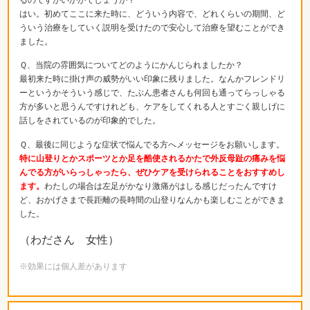
るのですがいかがでしょうか？
はい。初めてここに来た時に、どういう内容で、どれくらいの期間、ど
ういう治療をしていく説明を受けたので安心して治療を望むことができ
ました。
Ｑ、当院の雰囲気についてどのようにかんじられましたか？
最初来た時に掛け声の威勢がいい印象に残りました。なんかフレンドリ
ーというかそういう感じで、たぶん患者さんも何回も通ってらっしゃる
方が多いと思うんですけれども、ケアをしてくれる人とすごく親しげに
話しをされているのが印象的でした。
Ｑ、最後に同じような症状で悩んでる方へメッセージをお願いします。
特に山登りとかスポーツとか足を酷使されるかたで外反母趾の痛みを悩
んでる方がいらっしゃったら、ぜひケアを受けられることをおすすめし
ます。
わたしの場合は左足がかなり激痛がはしる感じだったんですけ
ど、おかげさまで長距離の長時間の山登りなんかも楽しむことができま
した。
（わださん 女性）
※効果には個人差があります