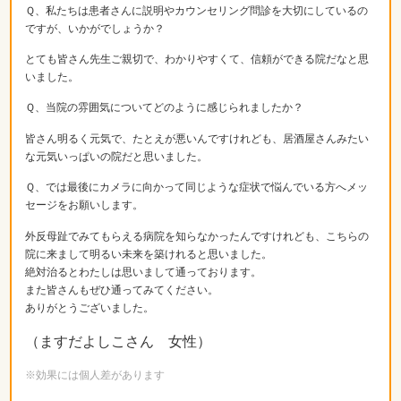
Ｑ、私たちは患者さんに説明やカウンセリング問診を大切にしているの
ですが、いかがでしょうか？
とても皆さん先生ご親切で、わかりやすくて、信頼ができる院だなと思
いました。
Ｑ、当院の雰囲気についてどのように感じられましたか？
皆さん明るく元気で、たとえが悪いんですけれども、居酒屋さんみたい
な元気いっぱいの院だと思いました。
Ｑ、では最後にカメラに向かって同じような症状で悩んでいる方へメッ
セージをお願いします。
外反母趾でみてもらえる病院を知らなかったんですけれども、こちらの
院に来まして明るい未来を築けれると思いました。
絶対治るとわたしは思いまして通っております。
また皆さんもぜひ通ってみてください。
ありがとうございました。
（ますだよしこさん 女性）
※効果には個人差があります