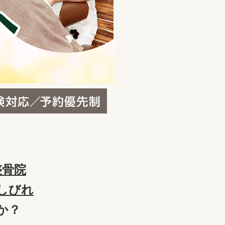
整骨院
しびれ
か？