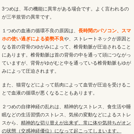
3つめは、耳の機能に異常がある場合です。よく言われるの
が三半規管の異常です。
１つめの血液の循環不良の原因は、
長時間のパソコン、スマ
ホの使い過ぎによる姿勢不良
や、ストレートネックが原因と
なる首の背骨のゆがみによって、椎骨動脈が圧迫されること
にあります。椎骨動脈は首の背骨の中を通って頭につながっ
ていますが、背骨がゆがむと中を通っている椎骨動脈もゆが
みによって圧迫されます。
また、猫背などによって筋肉によって血管が圧迫を受けるこ
とで血液の循環が悪くなることもあります。
２つめの自律神経の乱れは、精神的なストレス、食生活や睡
眠などの生活習慣のストレス、気候の変動などによるストレ
スから、
精神的な切り替えが出来ず、常に体や気持ちがオン
の状態（交感神経優位）になって起こってしまいます。