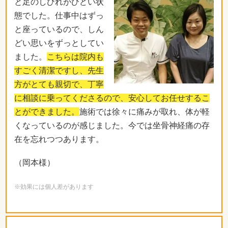
と足のしびれがひどい状
態でした。仕事中はずっ
と座っているので、しん
どい思いをずっとしてい
ました。
こちらは院内も
すごく清潔ですし、先生
方がとても親切で、丁寧
に相談に乗ってくださるので、安心してお任せするこ
とができました。
施術では徐々に痛みが取れ、体が軽
くなっているのが感じました。今では坐骨神経痛の存
在を忘れつつあります。
（岡本様）
※効果には個人差があります